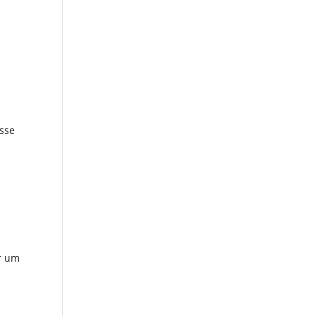
esse
er um