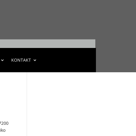
KONTAKT
17200
iko