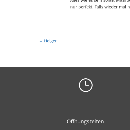
Alles wie es sein sollte. Mita
nur perfekt. Falls wieder mal 
←
Holger
}
Öffnungszeiten