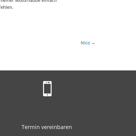
ng meiner Motorhaube einfach
fehlen.
Nico
→

Termin vereinbaren