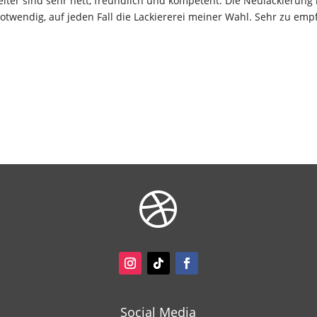
rbeiter sind sehr nett, freundlich und kompetent. Die Neulackieru
notwendig, auf jeden Fall die Lackiererei meiner Wahl. Sehr zu emp

Social Media